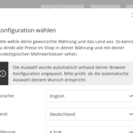
Geschäftskunde
0,00 €*
Preise
zzgl.
MwSt.
D
onfiguration wählen
SCHLEIFEN
HOBELN
FRÄSEN
SAUGEN
SPEZIA
itte wähle deine gewünschte Währung und das Land aus. So kanns
u direkt alle Preise im Shop in deiner Währung und mit deiner
andestypischen Mehrwertsteuer sehen.
Die Auswahl wurde automatisch anhand deiner Browser
Konfiguration angepasst. Bitte prüfe, ob die automatische
Auswahl deinem Wunsch entspricht.
8, 10, 12, 14, 16, 18 mm
prache:
and:
Artikel-Nr.:
09
Lieferumfang
ährung: