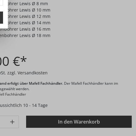
enbohrer Lewis Ø 8 mm
enbohrer Lewis Ø 10 mm
enbohrer Lewis Ø 12 mm
enbohrer Lewis Ø 14 mm
enbohrer Lewis Ø 16 mm
enbohrer Lewis Ø 18 mm
00 €*
wSt. zzgl. Versandkosten
and erfolgt über Mafell Fachhändler.
Der Mafell Fachhändler kann im
usgewählt werden.
ell Fachhändler
aussichtlich 10 - 14 Tage
: Gib den gewünschten Wert ein oder benutze die Schaltflächen 
In den Warenkorb