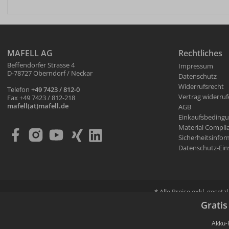
MAFELL AG
Rechtliches
Beffendorfer Strasse 4
Impressum
D-78727 Oberndorf / Neckar
Datenschutz
Widerrufsrecht
Telefon
+49 7423 / 812-0
Vertrag widerru
Fax +49 7423 / 812-218
mafell(at)mafell.de
AGB
Einkaufsbeding
Material Compli
Sicherheitsinfo
Datenschutz-Ein
* Alle Preise exkl. geset
Verkauf und Versand e
Gratis
Akku-P