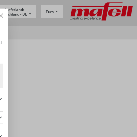
Lieferland:
Euro
eutschland -
DE
L
t
3290