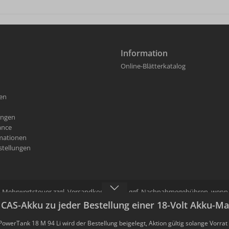
Information
Online-Blätterkatalog
fen
ungen
ance
rmationen
stellungen
zl. Mehrwertsteuer zzgl.
Versandkosten
und ggf. Nachnahmegebühren, wenn n
rfolgt über Mafell Fachhändler. Der Mafell Fachhändler kann im Bestellproz
 CAS-Akku zu jeder Bestellung einer 18-Volt Akku-M
© 2026 MAFELL AG. Alle Rechte vorbehalten. Irrtum/Fehler vorbehalten.
owerTank 18 M 94 Li wird der Bestellung beigelegt, Aktion gültig solange Vorrat 