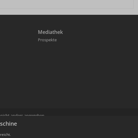
Mediathek
Prospekte
icht anders angegeben.
ess ausgewählt werden.
aschine
reicht.