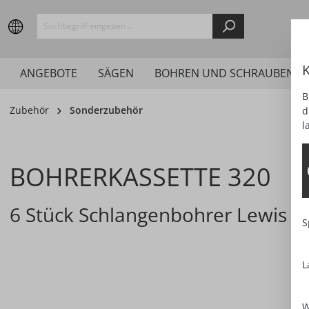
springen
Zur Hauptnavigation springen
K
ANGEBOTE
SÄGEN
BOHREN UND SCHRAUBEN
B
Zubehör
Sonderzubehör
d
l
BOHRERKASSETTE 320
6 Stück Schlangenbohrer Lewis Ø 
S
L
Bildergalerie überspringen
W