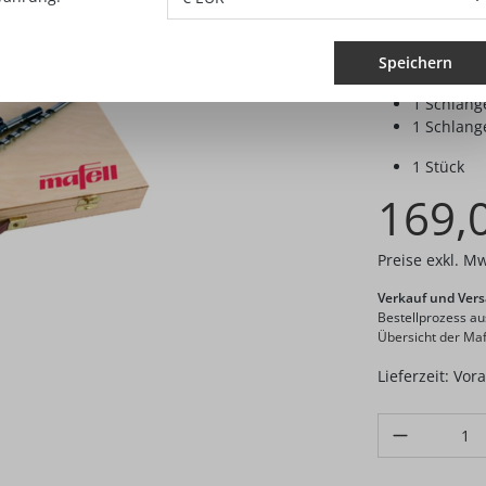
1 Schlang
1 Schlang
1 Schlang
Speichern
1 Schlang
1 Schlang
1 Schlang
1 Stück
169,
Preise exkl. M
Verkauf und Vers
Bestellprozess a
Übersicht der Maf
Lieferzeit: Vor
Produkt Anzahl