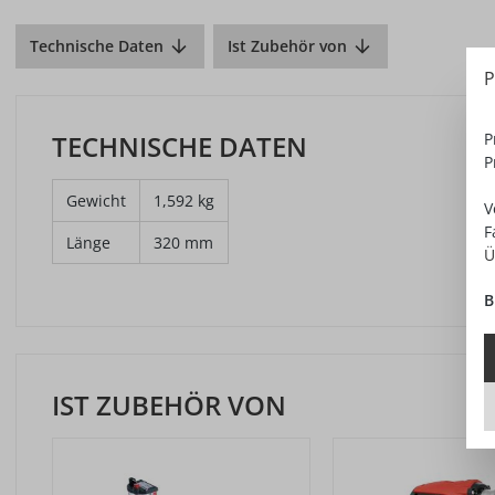
Technische Daten
Ist Zubehör von
P
P
TECHNISCHE DATEN
P
Gewicht
1,592 kg
V
F
Länge
320 mm
Ü
B
IST ZUBEHÖR VON