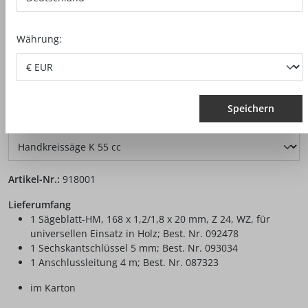
Währung:
Speichern
auswählen
Ausführung
Artikel-Nr.:
918001
Lieferumfang
1 Sägeblatt-HM, 168 x 1,2/1,8 x 20 mm, Z 24, WZ, für
universellen Einsatz in Holz; Best. Nr. 092478
1 Sechskantschlüssel 5 mm; Best. Nr. 093034
1 Anschlussleitung 4 m; Best. Nr. 087323
im Karton