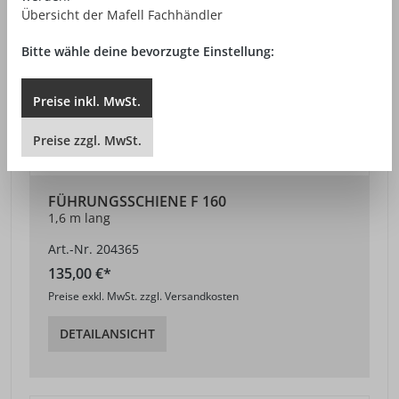
Übersicht der Mafell Fachhändler
Bitte wähle deine bevorzugte Einstellung:
Preise
inkl.
MwSt.
Preise
zzgl.
MwSt.
FÜHRUNGSSCHIENE F 160
1,6 m lang
Art.-Nr. 204365
135,00 €*
Preise exkl. MwSt. zzgl. Versandkosten
DETAILANSICHT