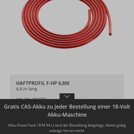
HAFTPROFIL F-HP 6,8M
6,8 m lang
Art.-Nr. 204376
Gratis CAS-Akku zu jeder Bestellung einer 18-Volt
26,50 €*
Akku-Maschine
Preise exkl. MwSt. zzgl. Versandkosten
Akku-PowerTank 18 M 94 Li wird der Bestellung beigelegt, Aktion gültig
DETAILANSICHT
solange Vorrat reicht.