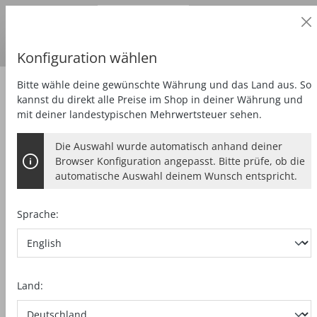
Geschäftskunde
alt springen
Preise
zzgl.
MwSt.
Lieferland:
DE
Euro
Konfiguration wählen
Bitte wähle deine gewünschte Währung und das Land aus. So
Sägen
Handkreissäge bis 85 mm
kannst du direkt alle Preise im Shop in deiner Währung und
mit deiner landestypischen Mehrwertsteuer sehen.
Die Auswahl wurde automatisch anhand deiner
HANDKREISSÄGE K 55 CC
Browser Konfiguration angepasst. Bitte prüfe, ob die
automatische Auswahl deinem Wunsch entspricht.
Sprache:
Bildergalerie überspringen
Land: