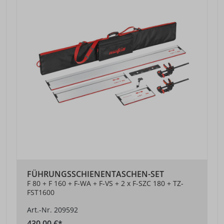
FÜHRUNGSSCHIENENTASCHEN-SET
F 80 + F 160 + F-WA + F-VS + 2 x F-SZC 180 + TZ-
FST1600
Art.-Nr. 209592
430,00 €*