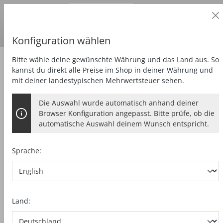
Geschäftskunde
alt springen
Preise
zzgl.
MwSt.
Lieferland:
DE
Euro
Konfiguration wählen
Bitte wähle deine gewünschte Währung und das Land aus. So
Sägen
Handkreissäge bis 85 mm
kannst du direkt alle Preise im Shop in deiner Währung und
mit deiner landestypischen Mehrwertsteuer sehen.
Die Auswahl wurde automatisch anhand deiner
KSP 40 FLEXISTEM IM T-MAX
Browser Konfiguration angepasst. Bitte prüfe, ob die
automatische Auswahl deinem Wunsch entspricht.
Sprache:
Bildergalerie überspringen
Land: