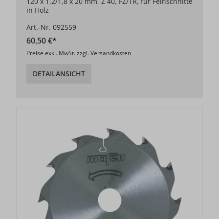
120 x 1,2/1,8 x 20 mm, Z 40, FZ/TR, für Feinschnitte
in Holz
Art.-Nr. 092559
60,50 €*
Preise exkl. MwSt. zzgl. Versandkosten
DETAILANSICHT