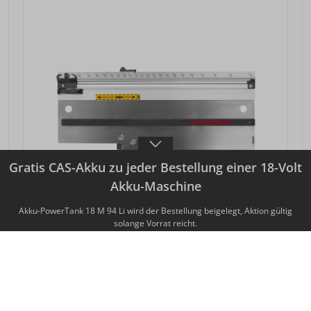
Gratis CAS-Akku zu jeder Bestellung einer 18-Volt
Akku-Maschine
Akku-PowerTank 18 M 94 Li wird der Bestellung beigelegt, Aktion gültig
solange Vorrat reicht.
FÜHRUNGSEINRICHTUNG S
maximale Schnittlänge 292 mm
Art.-Nr. 208169