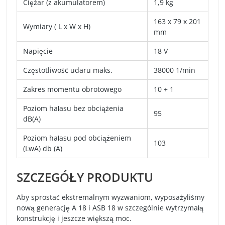
Ciężar (z akumulatorem)
1,9 kg
163 x 79 x 201
Wymiary ( L x W x H)
mm
Napięcie
18 V
Częstotliwość udaru maks.
38000 1/min
Zakres momentu obrotowego
10 + 1
Poziom hałasu bez obciążenia
95
dB(A)
Poziom hałasu pod obciążeniem
103
(LwA) db (A)
SZCZEGÓŁY PRODUKTU
Aby sprostać ekstremalnym wyzwaniom, wyposażyliśmy
nową generację A 18 i ASB 18 w szczególnie wytrzymałą
konstrukcję i jeszcze większą moc.