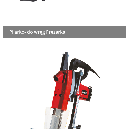
Pilarko- do wręg Frezarka