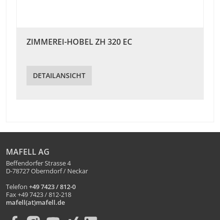
ZIMMEREI-HOBEL ZH 320 EC
DETAILANSICHT
MAFELL AG
Beffendorfer Strasse 4
D-78727 Oberndorf / Neckar
Telefon
+49 7423 / 812-0
Fax +49 7423 / 812-218
mafell(at)mafell.de