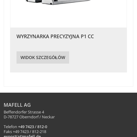
WYRZYNARKA PRECYZYJNA P1 CC
WIDOK SZCZEGÓŁÓW
MAFELL AG
Beffendorfer Strasse 4
D-78727 Oberndorf / Neckar
Telefon
+49 7423 / 812-0
Faks +49 7423 / 812-218
export(at)mafell.de