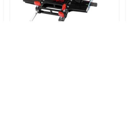
ADAPTATEUR DE DÈFONCEUSE LO-FA
Article n° : 207200
VUE DÉTAILLÉE
MAFELL AG