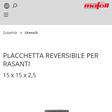
alt springen
Zubehör
Utensili
PLACCHETTA REVERSIBILE PER
RASANTI
15 x 15 x 2,5
Bildergalerie überspringen