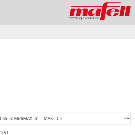
swählen
C751