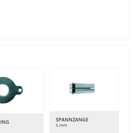
SPANNZANGE
RING
6 mm